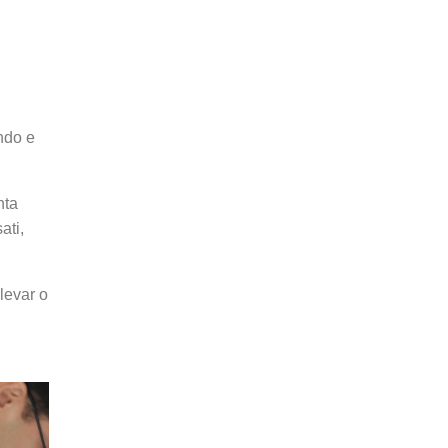
ndo e
nta
ati,
levar o