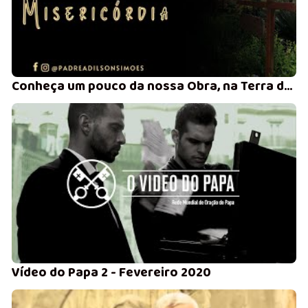
Conheça um pouco da nossa Obra, na Terra da Misericórdia, em Serra das Varas - zona rural de Arcoverde- PE 2020
Vídeo do Papa 2 - Fevereiro 2020